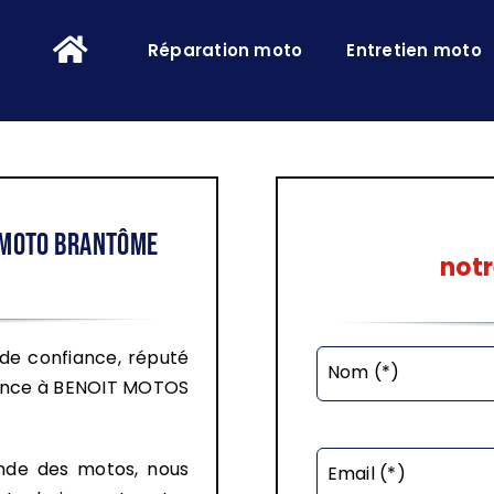
Réparation moto
Entretien moto
e moto Brantôme
notr
de confiance, réputé
Nom (*)
fiance à BENOIT MOTOS
nde des motos, nous
Email (*)